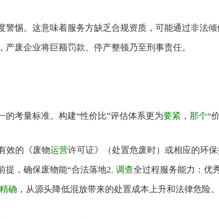
度警惕。这意味着服务方缺乏合规资质，可能通过非法倾
，产废企业将巨额罚款、停产整顿乃至刑事责任。
一
的考量标准。构建“性价比”评估体系更为
要紧
，
那个
“
有效的《废物
运营
许可证》（处置危废时）或相应的环保
提，确保废物能“合法落地2.
调查
全过程服务能力：优
精确
，从源头降低混放带来的处置成本上升和法律危险