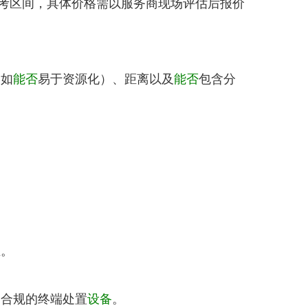
考区间，具体价格需以服务商现场评估后报价
（如
能否
易于资源化）、距离以及
能否
包含分
至。
向合规的终端处置
设备
。